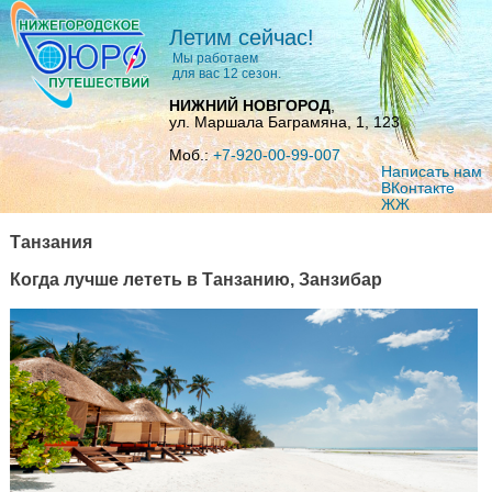
Летим сейчас!
Мы работаем
для вас 12 сезон.
НИЖНИЙ НОВГОРОД
,
ул. Маршала Баграмяна, 1, 123
Моб.:
+7-920-00-99-007
Написать нам
ВКoнтакте
ЖЖ
Танзания
Когда лучше лететь в Танзанию, Занзибар